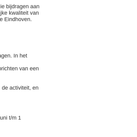
ie bijdragen aan
ke kwaliteit van
nte Eindhoven.
agen. In het
prichten van een
e activiteit, en
uni t/m 1